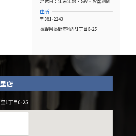
定休日：
年末年始・GW・お盆期間
住所
〒381-2243
長野県長野市稲里1丁目6-25
里店
里1丁目6-25